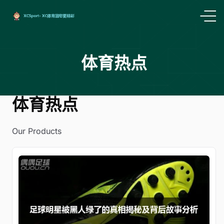
体育热点
体育热点
Our Products